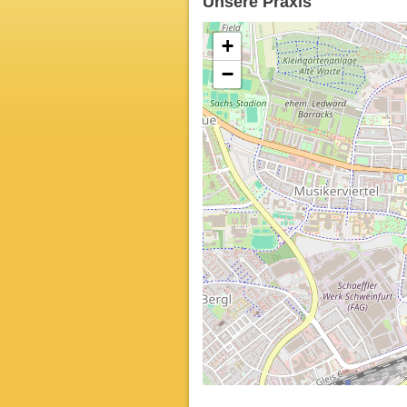
Unsere Praxis
+
−